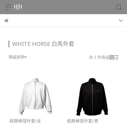
WHITE HORSE 白馬外套
預設排序
共 2 件商品
經典棒球外套/女
經典棒球外套/男