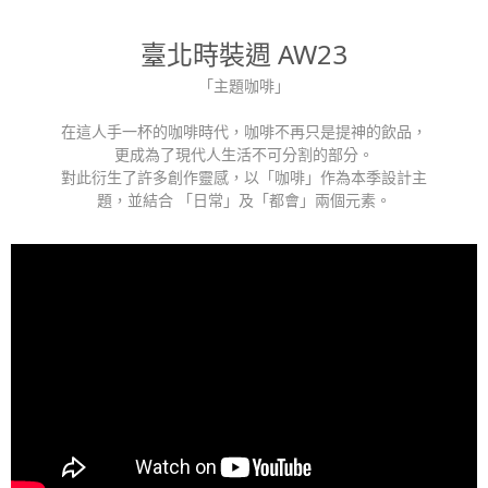
臺北時裝週 AW23
「主題咖啡」
在這人手一杯的咖啡時代，咖啡不再只是提神的飲品，
更成為了現代人生活不可分割的部分。
對此衍生了許多創作靈感，以「咖啡」作為本季設計主
題，並結合 「日常」及「都會」兩個元素。