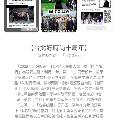
【台北好時尚十周年】
   穿梭時空踏上 「時光旅行」
「2022台北好時尚」TOP時裝設計大賞，以「時光旅
行」為競賽主題，利用「時」與「十」同音設計，帶領
大家進入時空穿梭的迷人氛圍感。 金獎得主賴名浩以作
品「沈默賽恩斯」拔得頭籌，創作靈感源自電影 《斷背
山》《大山記》兩部經典愛情電影，呼應人類性格底層
掙扎痛苦的黑暗面，影中的故事背景，皆設定於18世
紀，透過「牛仔」形象刻畫角色人物風格，並巧妙以
「皮革」、「皮繩編纖」等元素，隱喻在奔騰的野馬
下，因禁枷鎖的靈魂，對比男主角潘脫豪放的性格，有
著細膩而難以言喻的複雜情感。賴名浩透過自身對於電