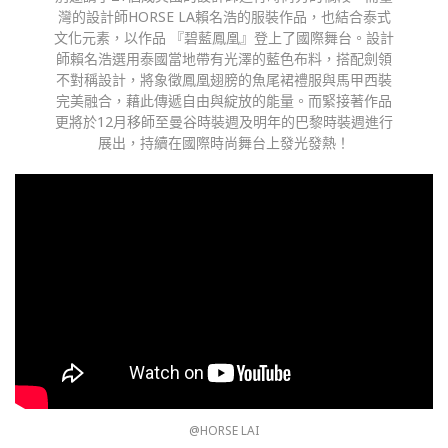
灣的設計師HORSE LA賴名浩的服裝作品，也結合泰式
文化元素，以作品 『碧藍鳳凰』登上了國際舞台。設計
師賴名浩選用泰國當地帶有光澤的藍色布料，搭配劍領
不對稱設計，將象徵鳳凰翅膀的魚尾裙禮服與馬甲西裝
完美融合，藉此傳遞自由與綻放的能量。而緊接著作品
更將於12月移師至曼谷時裝週及明年的巴黎時裝週進行
展出，持續在國際時尚舞台上發光發熱！
@HORSE LAI