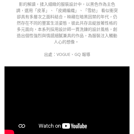
影的解讀，揉入細緻的服裝設計中，以黑色作為主色
調，選用「皮革」、「皮繩編織」、「雪紡」 看似衝突
卻具有多層次之面料結合，映襯在暗黑因禁的年代，仍
然存在不同的豐富生活姿態，彼此共存且綻放著性格的
多元面向，本系列採用設計師一貫洗鍊的設計風格，創
造出個性強烈與情感細膩兼具的作品，為服裝注入觸動
人心的想像。 
出處：VOGUE、GQ 報導