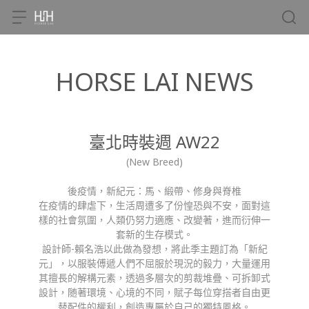
HORSE LAI NEWS
臺北時裝週 AW22
(New Breed)
後疫情，新紀元：馬、緞帶、修身與脊椎
在疫情的肆虐下，生活周遭多了份惶恐與不安，面對這
樣的社會氛圍，人類仍努力適應、改變著，進而衍伸一
套新的生存模式。
設計師-賴名浩以此做為發想，將此季主題訂為「新紀
元」，以服裝傅遞人們不屈服於現況的毅力，大量運用
其擅長的解構元素，透過多層次的剪裁堆疊、可拆卸式
設計，随著環境、心境的不同，賦子每位穿搭者自由更
替配件的權利，創造專屬於自己的獨特風格。