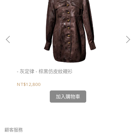
- 灰定律 - 棕黑仿皮紋襯衫
經
NT$12,800
NT
加入購物車
顧客服務